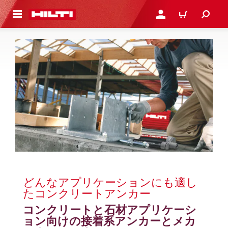
ト内容を表示
ログイン・新規オンライ
カート
どんなアプリケーションにも適し
たコンクリートアンカー
コンクリートと石材アプリケーシ
ョン向けの接着系アンカーとメカ