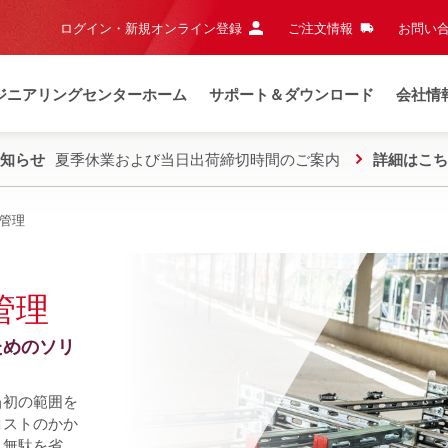
ログイン・新規オンライン登録
ご注文情報
お問い合
ジニアリングセンターホーム
サポート＆ダウンロード
会社情
知らせ
夏季休業および当日出荷締切時間のご案内
詳細はこち
管理
管理
ためのソリ
当初の範囲を
コストのかか
、無駄を省