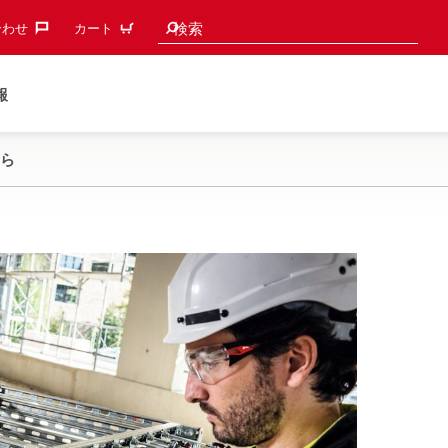
検索候補
検索
わせ‎
カート
報
ら