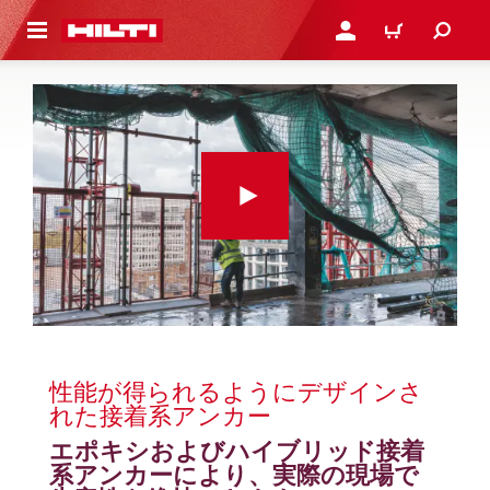
ト内容を表示
ログイン・新規オンライ
カート
性能が得られるようにデザインさ
れた接着系アンカー
エポキシおよびハイブリッド接着
系アンカーにより、実際の現場で