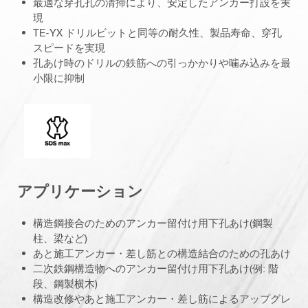
最適な穿孔孔の清掃により、安定したアンカー打設を実
現
TE-YX ドリルビットと同等の耐久性、製品寿命、穿孔
スピードを実現
孔あけ時のドリルの鉄筋への引っかかりや噛み込みを最
小限に抑制
コネクションエンド
アプリケーション
構造鋼接合のためのアンカー留付け用下孔あけ(鋼製
柱、梁など)
あと施工アンカー・差し筋との構造結合のための孔あけ
二次鉄鋼構造物へのアンカー留付け用下孔あけ(例: 階
段、鋼製横木)
構造改修やあと施工アンカー・差し筋によるアップグレ