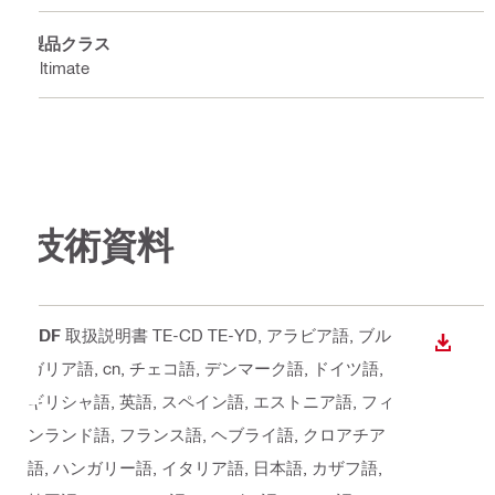
製品クラス
Ultimate
技術資料
PDF
取扱説明書 TE-CD TE-YD
, アラビア語, ブル
ダウン
ガリア語, cn, チェコ語, デンマーク語, ドイツ語,
ギリシャ語, 英語, スペイン語, エストニア語, フィ
ンランド語, フランス語, ヘブライ語, クロアチア
語, ハンガリー語, イタリア語, 日本語, カザフ語,