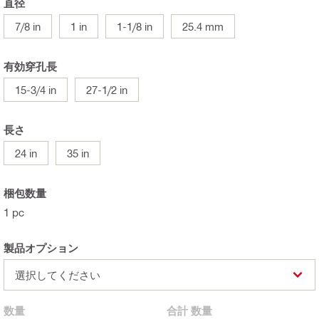
直径
7/8 in
1 in
1-1/8 in
25.4 mm
有効穿孔長
15-3/4 in
27-1/2 in
長さ
24 in
35 in
梱包数量
1 pc
製品オプション
選択してください
数量
合計
数量