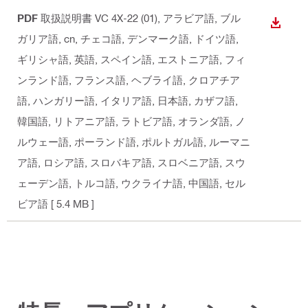
PDF
取扱説明書 VC 4X-22 (01)
, アラビア語, ブル
ダウン
ガリア語, cn, チェコ語, デンマーク語, ドイツ語,
ギリシャ語, 英語, スペイン語, エストニア語, フィ
ンランド語, フランス語, ヘブライ語, クロアチア
語, ハンガリー語, イタリア語, 日本語, カザフ語,
韓国語, リトアニア語, ラトビア語, オランダ語, ノ
ルウェー語, ポーランド語, ポルトガル語, ルーマニ
ア語, ロシア語, スロバキア語, スロベニア語, スウ
ェーデン語, トルコ語, ウクライナ語, 中国語, セル
ビア語
[ 5.4 MB ]