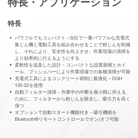
特長・アプリケーション
特長
パワフルでもコンパクト –当社で一番パワフルな充電式
集じん機と電動工具を組み合わせることで粉じんを削減
し、それにより、安全性を向上させ、作業現場の清掃を
より効率的に行えるようにする
柔軟性を追及した設計 – コンパクトな設置面積とホイ
ール、プッシュバーにより作業現場での各種清掃が可能
充電式工具によるコンクリート研削に最適化 – DGH
130-22を使用
自動フィルター清掃 – 作業中の中断を最小限に抑える
ために、フィルターから粉じんを除去し、吸引力を高く
保つ
オプションで自動スタート機能付き – 吸引機能を
Bluetooth®リモートコントロールでオン/オフ可能