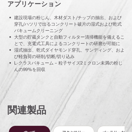
アプリケーション
建設現場の粉じん、木材ダスト/チップの抽出、および
穿孔/ハツリで出るコンクリート破片の湿式および乾式
バキュームクリーニング
大型の貯蔵タンクと自動フィルター清掃機能を備えるこ
とで、充電式工具によるコンクリートの研磨が可能に
湿式抽出、乾式ダイヤモンド穿孔、サンディング、およ
び軽負荷の研削/切断/切り込み
L-クラスバキューム – 粒子サイズ2ミクロン未満の粉じ
んの99%を回収
関連製品