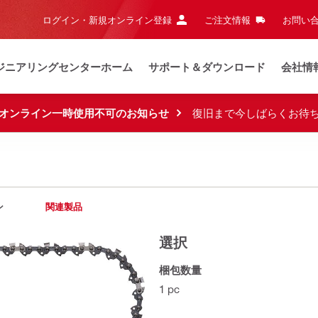
ログイン・新規オンライン登録
ご注文情報
お問い合
ジニアリングセンターホーム
サポート＆ダウンロード
会社情
オンライン一時使用不可のお知らせ
復旧まで今しばらくお待
ン
関連製品
選択
梱包数量
1 pc