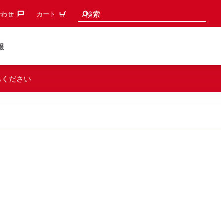
検索候補
検索
わせ‎
カート
報
ちください