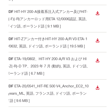
PDF
HIT-HY 200-A接着系注入式アンカー及びHIT-
ダウン
Z(-F)(-R)アンカーロッド用ETA 12/0006認証
, 英語,
ドイツ語, ポーランド語
[ 9.1 MB ]
PDF
HIT-Zアンカー付きHIT-HY 200-A/R V3 ETA-1
ダウン
9/0632
, 英語, ドイツ語, ポーランド語
[ 19.5 MB ]
PDF
ETA-19/0802、HIT-HY 200-A/R V3 および HI
ダウン
T-Z(-R)-D TP、2023 年 7 月 (動的)
, 英語, ドイツ語,
ポーランド語
[ 6.7 MB ]
PDF
ETA-20/0541_HIT-RE 500 V4_Anchor_EC2_10
ダウン
0years_ML
, 英語, フランス語, ドイツ語, ポーラン
ド語
[ 9.6 MB ]