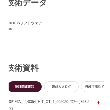
技術データ
PROFISソフトウェア
Yes
技術資料
認証関連書類
製品カタログ
持続可能性ドキ
PDF
ETA_11/0354_HIT_CT_1_092020
, 英語
[ 868.2
ダウン
KB ]