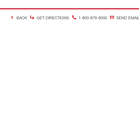
BACK
GET DIRECTIONS
1-800-879-8000
SEND EMAI
＃Making Constructi
お問い合わせ
当サイトに
お問い合わせ
ヒルティオ
コールバック
ソーシャル