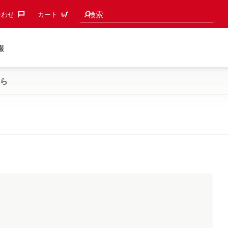
検索候補
検索
わせ‎
カート
報
ら