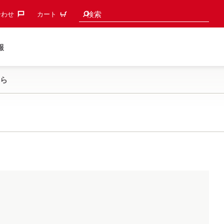
検索候補
検索
わせ‎
カート
報
ら