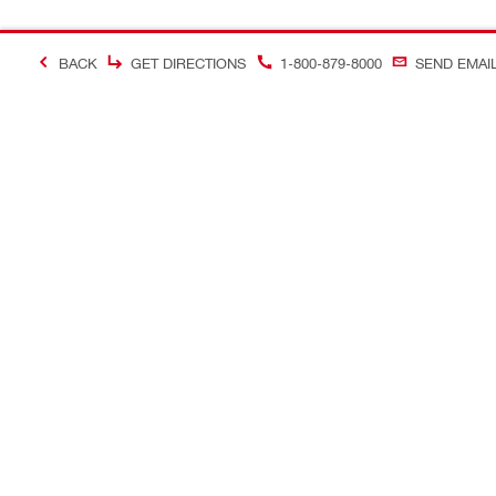
BACK
GET DIRECTIONS
1-800-879-8000
SEND EMAI
＃Making Constructi
お問い合わせ
当サイトに
お問い合わせ
ヒルティオ
コールバック
ソーシャル