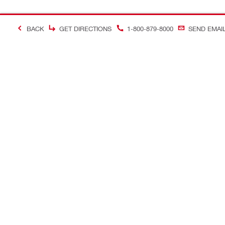
BACK
GET DIRECTIONS
1-800-879-8000
SEND EMAI
＃Making Constructi
お問い合わせ
当サイトに
お問い合わせ
ヒルティオ
コールバック
ソーシャル