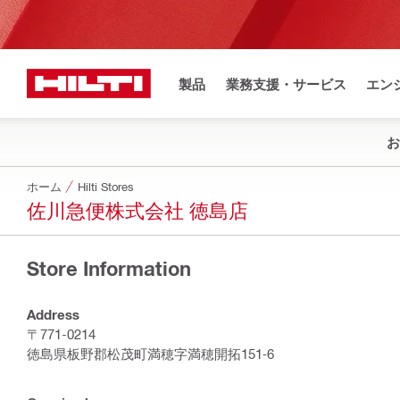
製品
業務支援・サービス
エン
お
ホーム
Hilti Stores
佐川急便株式会社 徳島店
Store Information
Address
〒771-0214
徳島県板野郡松茂町満穂字満穂開拓151‐6