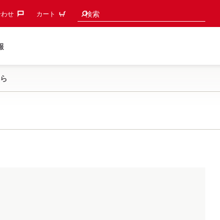
検索候補
検索
わせ‎
カート
報
ら