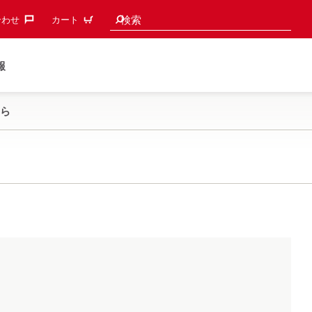
検索候補
検索
わせ‎
カート
報
ら