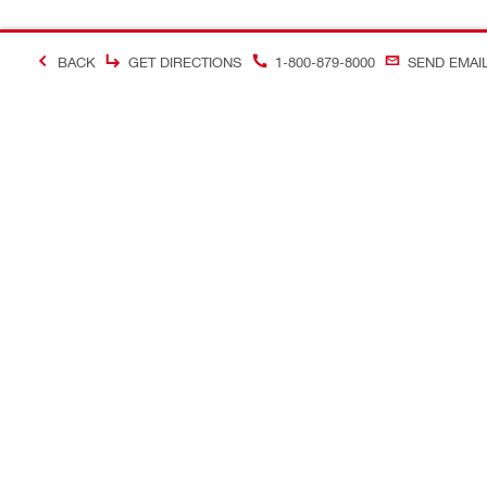
BACK
GET DIRECTIONS
1-800-879-8000
SEND EMAI
＃Making Constructi
お問い合わせ
当サイトに
お問い合わせ
ヒルティオ
コールバック
ソーシャル