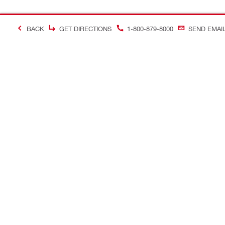
BACK
GET DIRECTIONS
1-800-879-8000
SEND EMAI
＃Making Constructi
お問い合わせ
当サイトに
お問い合わせ
ヒルティオ
コールバック
ソーシャル