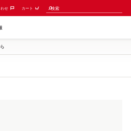
検索候補
検索
わせ‎
カート
報
ら