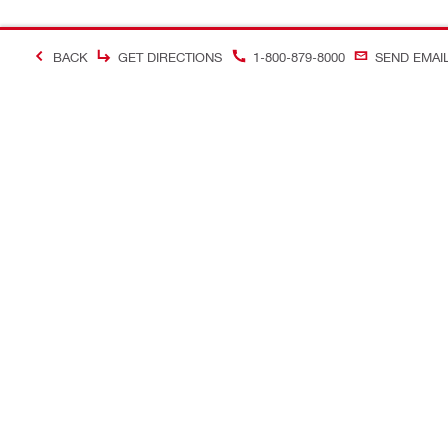
BACK
GET DIRECTIONS
1-800-879-8000
SEND EMAI
＃Making Constructi
お問い合わせ
当サイトに
お問い合わせ
ヒルティオ
コールバック
ソーシャル