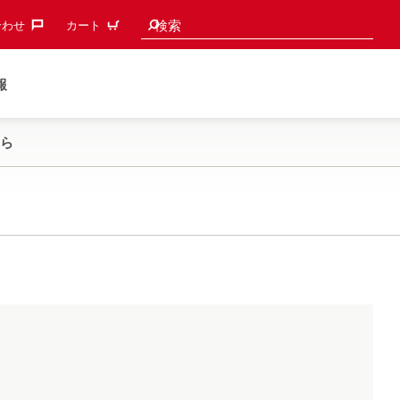
検索候補
検索
わせ‎
カート
報
ら