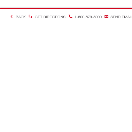
BACK
GET DIRECTIONS
1-800-879-8000
SEND EMAI
＃Making Constructi
お問い合わせ
当サイトに
お問い合わせ
ヒルティオ
コールバック
ソーシャル