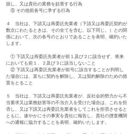
損し、又は貴社の業務を妨害する行為
⑤ その他前各号に準ずる行為
４ 当社は、下請又は再委託先業者（下請又は再委託契約が
数次にわたるときは、その全てを含む。以下同じ。）との関
係において、次の各号のとおりであることを表明、確約いた
します。
① 下請又は再委託先業者が前１及び２に該当せず、将来
においても前１、２及び３に該当しないこと
② 下請又は再委託先業者が前号に該当することが判明し
た場合には、直ちに契約を解除し、又は契約解除のための措
置をとること
５ 当社は、下請又は再委託先業者が、反社会的勢力から不
当要求又は業務妨害等の不当介入を受けた場合は、これを拒
否し、又は下請又は再委託先業者をしてこれを拒否させると
ともに、速やかにその事実を貴社に報告し、貴社の捜査機関
への通報に協力することを表明、確約いたします。