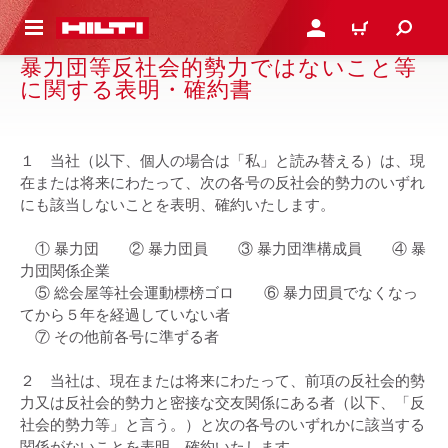
ト内容を表示
ログイン・新規オンライ
カート
暴力団等反社会的勢力ではないこと等
に関する表明・確約書
１ 当社（以下、個人の場合は「私」と読み替える）は、現
在または将来にわたって、次の各号の反社会的勢力のいずれ
にも該当しないことを表明、確約いたします。
① 暴力団 ② 暴力団員 ③ 暴力団準構成員 ④ 暴
力団関係企業
⑤ 総会屋等社会運動標榜ゴロ ⑥ 暴力団員でなくなっ
てから５年を経過していない者
⑦ その他前各号に準ずる者
２ 当社は、現在または将来にわたって、前項の反社会的勢
力又は反社会的勢力と密接な交友関係にある者（以下、「反
社会的勢力等」と言う。）と次の各号のいずれかに該当する
関係がないことを表明、確約いたします。