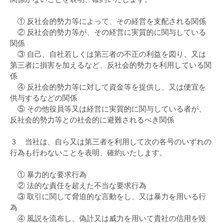
① 反社会的勢力等によって、その経営を支配される関係
② 反社会的勢力等が、その経営に実質的に関与している
関係
③ 自己、自社若しくは第三者の不正の利益を図り、又は
第三者に損害を加えるなど、反社会的勢力を利用している関
係
④ 反社会的勢力等に対して資金等を提供し、又は便宜を
供与するなどの関係
⑤ その他役員等又は経営に実質的に関与している者が、
反社会的勢力等との社会的に避難されるべき関係
３ 当社は、自ら又は第三者を利用して次の各号のいずれの
行為も行わないことを表明、確約いたします。
① 暴力的な要求行為
② 法的な責任を超えた不当な要求行為
③ 取引に関して脅迫的な言動をし、又は暴力を用いる行
為
④ 風説を流布し、偽計又は威力を用いて貴社の信用を毀