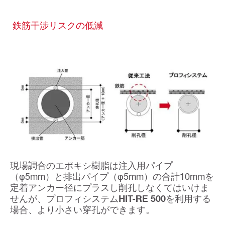
鉄筋干渉リスクの低減
現場調合のエポキシ樹脂は注入用パイプ
（φ5mm）と排出パイプ（φ5mm）の合計10mmを
定着アンカー径にプラスし削孔しなくてはいけま
せんが、プロフィシステム
HIT-RE 500
を利用する
場合、より小さい穿孔ができます。