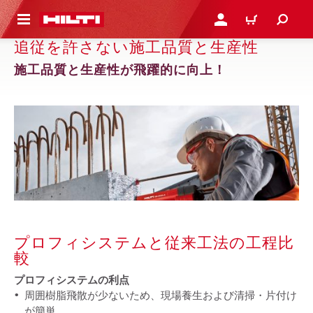
ト内容を表示
ログイン・新規オンライ
カート
追従を許さない施工品質と生産性
施工品質と生産性が飛躍的に向上！
プロフィシステムと従来工法の工程比
較
プロフィシステムの利点
周囲樹脂飛散が少ないため、現場養生および清掃・片付け
が簡単