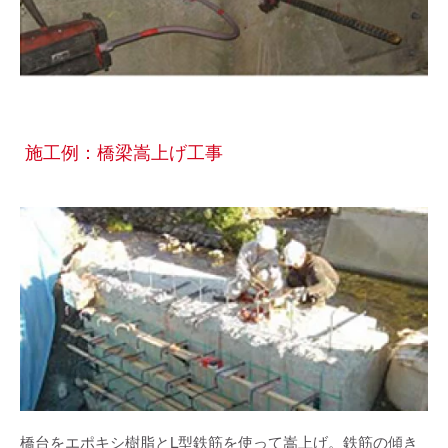
施工例：橋梁嵩上げ工事
橋台をエポキシ樹脂とL型鉄筋を使って嵩上げ。鉄筋の傾き