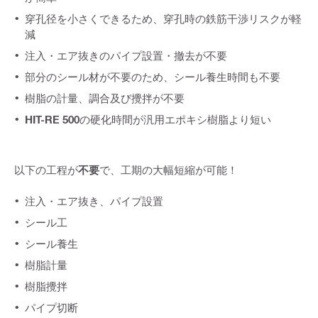
穿孔径を小さくできるため、穿孔時の鉄筋干渉リスクが軽
減
注入・エア抜きのパイプ設置・撤去が不要
部分のシール材が不要のため、シール養生時間も不要
樹脂の計量、調合及び攪拌が不要
HIT-RE 500
の硬化時間が汎用エポキシ樹脂より短い
以下の工程が
不要
で、工期の大幅短縮が可能！
注入・エア抜き、パイプ設置
シール工
シール養生
樹脂計量
樹脂攪拌
パイプ切断