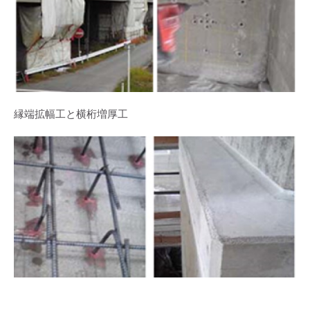
縁端拡幅工と横桁増厚工