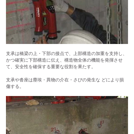
支承は橋梁の上・下部の接点で、上部構造の加重を支持し、
かつ確実に下部構造に伝え、構造物全体の機能を発揮させ
て、安全性を確保する重要な役割を果たす。
支承や沓座は塵埃・異物の介在・さびの発生な どにより損
傷する。