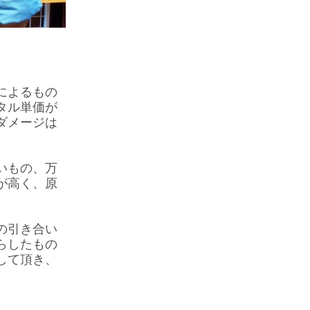
によるもの
タル単価が
ダメージは
いもの、万
が高く、原
の引き合い
らしたもの
して頂き、