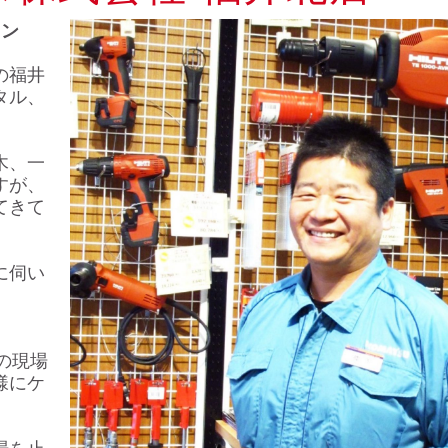
ョン
の福井
タル、
木、一
すが、
てきて
に伺い
様の現場
様にケ
場を止