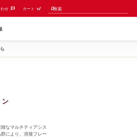
検索候補
検索
わせ‎
カート
報
ら
ョン
複雑なマルチティアシス
品群により、溶接フレー