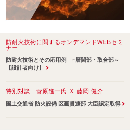
防耐火技術に関するオンデマンドWEBセミ
ナー
防耐火技術とその応用例 ~層間部・取合部～
【設計者向け】
特別対談 菅原進一氏 Ｘ 藤岡 健介
国土交通省 防火設備 区画貫通部 大臣認定取得