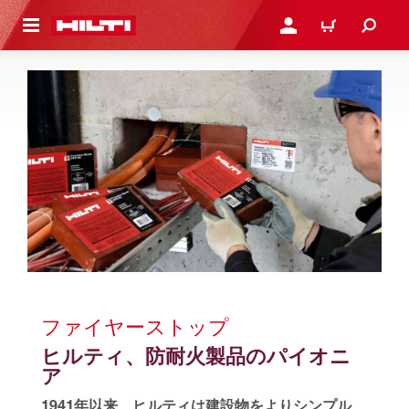
ト内容を表示
ログイン・新規オンライ
カート
ファイヤーストップ
ヒルティ、防耐火製品のパイオニ
ア
1941年以来、ヒルティは建設物をよりシンプル