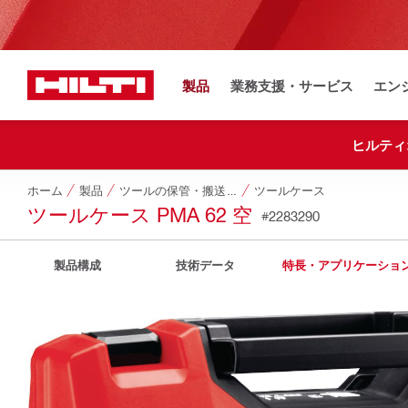
製品
業務支援・サービス
エン
ヒルティ
ホーム
製品
ツールの保管・搬送システム
ツールケース
ツールケース PMA 62 空
#2283290
製品構成
技術データ
特長・アプリケーショ