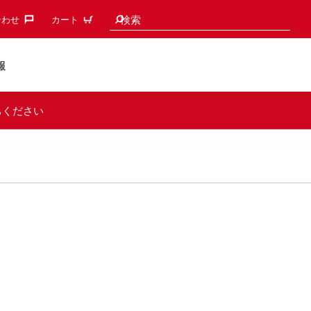
検索候補
検索
わせ‎
カート
報
ちください