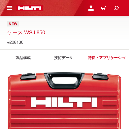
ト内容を表示
ログイン・新規オンライ
カート
NEW
ケース WSJ 850
#228130
製品構成
技術データ
特長・アプリケーション