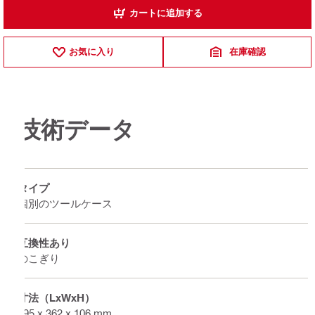
カートに追加する
お気に入り
在庫確認
技術データ
タイプ
個別のツールケース
互換性あり
のこぎり
寸法（LxWxH）
395 x 362 x 106 mm