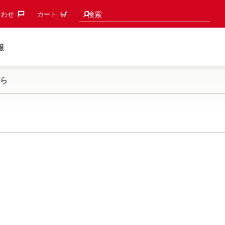
検索候補
検索
わせ‎
カート
報
ら