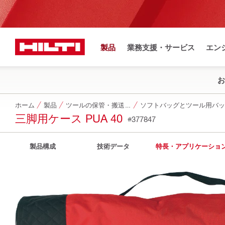
製品
業務支援・サービス
エン
お
ホーム
製品
ツールの保管・搬送システム
ソフトバッグとツール用バッ
三脚用ケース PUA 40
#377847
製品構成
技術データ
特長・アプリケーショ