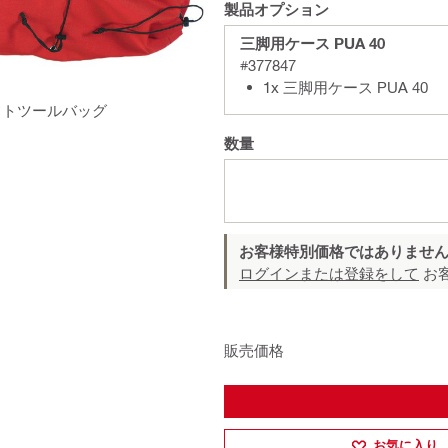
製品オプション
三脚用ケース PUA 40
#377847
1x 三脚用ケース PUA 40
フトツールバッグ
数量
お客様特別価格ではありませ
ログインまたは登録をして
お
販売価格
お気に入り