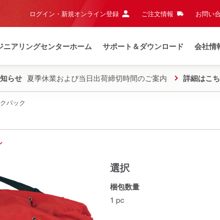
ログイン・新規オンライン登録
ご注文情報
お問い合
ジニアリングセンターホーム
サポート＆ダウンロード
会社情
知らせ
夏季休業および当日出荷締切時間のご案内
詳細はこち
クパック
ン
選択
梱包数量
1 pc