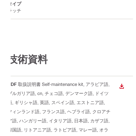
タイプ
ラッチ
技術資料
PDF
取扱説明書 Self-maintenance kit
, アラビア語,
ダウン
ブルガリア語, cn, チェコ語, デンマーク語, ドイツ
語, ギリシャ語, 英語, スペイン語, エストニア語,
フィンランド語, フランス語, ヘブライ語, クロアチ
ア語, ハンガリー語, イタリア語, 日本語, カザフ語,
韓国語, リトアニア語, ラトビア語, マレー語, オラ