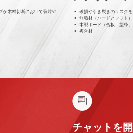
プが木材切断において裂片や
破損や引き裂きのリスクを
無垢材（ハードとソフト）
木製ボード（合板、型枠、O
複合材
チャットを開