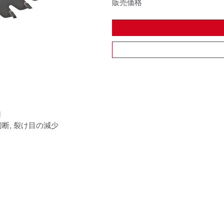
販売価格
用
切断, 裂け目の減少