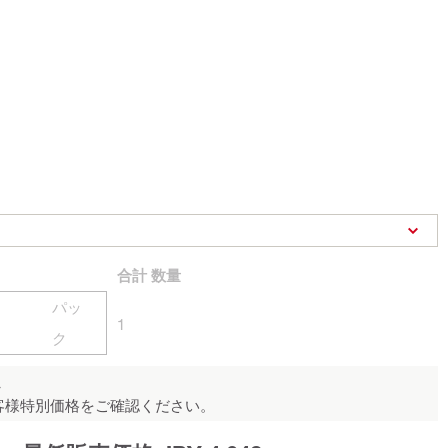
合計
数量
パッ
1
ク
ん
客様特別価格をご確認ください。