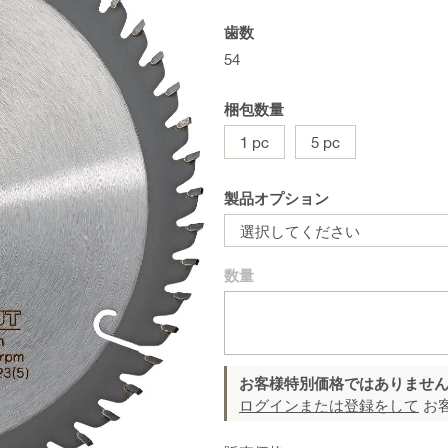
歯数
54
梱包数量
1 pc
5 pc
製品オプション
選択してください
数量
お客様特別価格ではありませ
ログインまたは登録をして
お