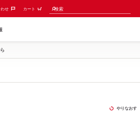
検索候補
検索
わせ‎
カート
報
ら
やりなおす