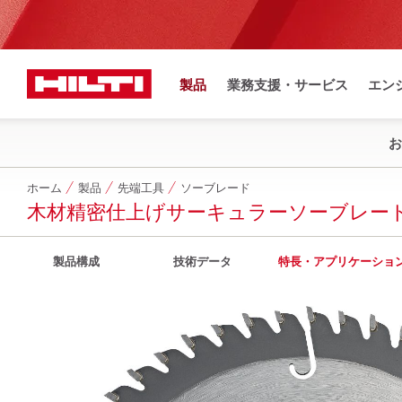
製品
業務支援・サービス
エン
お
ホーム
製品
先端工具
ソーブレード
木材精密仕上げサーキュラーソーブレー
製品構成
技術データ
特長・アプリケーショ