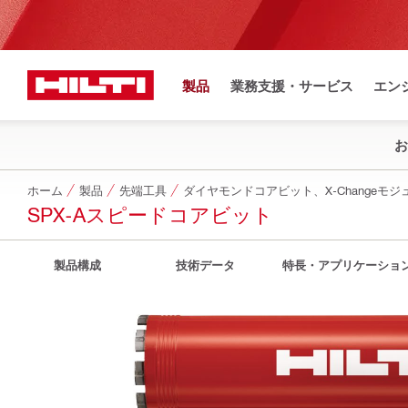
製品
業務支援・サービス
エン
お
ホーム
製品
先端工具
ダイヤモンドコアビット、X-Changeモ
SPX-Aスピードコアビット
製品構成
技術データ
特長・アプリケーショ