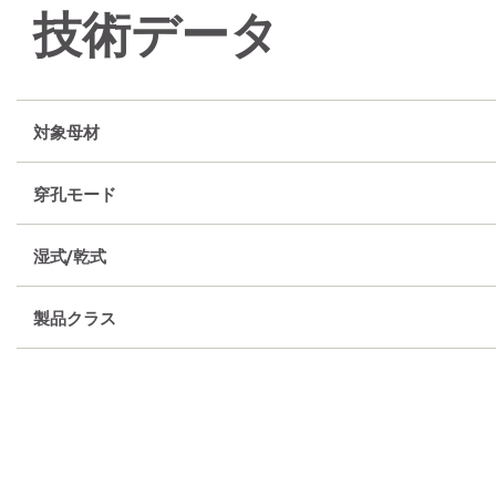
技術データ
対象母材
穿孔モード
湿式/乾式
製品クラス