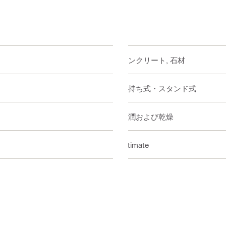
コンクリート, 石材
手持ち式・スタンド式
湿潤および乾燥
Ultimate