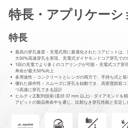
特長・アプリケーシ
特長
最高の穿孔速度 – 充電式用に最適化されたコアビットは
大50%高速穿孔を実現、充電式ダイヤモンドコア穿孔での
1回の充電でより多くのコアリングが可能 – 充電式コア
寿命が最大50%向上
多用途性 – コンクリートとレンガの両方で、手持ち式と
優れた操作性 – スムーズに穿孔を始動でき、高密度鉄筋
つ高速に穿孔できる設計
ヒルティ正配列技術 (直径 37 mm 以上) - ダイアモン
アビットの製品寿命中を通じ、比類なき穿孔性能と安定し
最適化された充電式ツール
操作モード
Equidist_Icon_PDP (2940829)