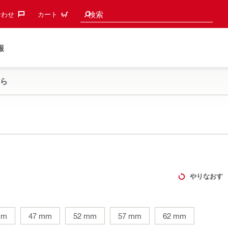
検索候補
検索
わせ‎
カート
報
ら
やりなおす
mm
47 mm
52 mm
57 mm
62 mm