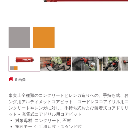
5 画像
事実上全種類のコンクリートとレンガ造りへの、手持ち式、
ング用アルティメットコアビット – コードレスコアドリル用
ンクリートやレンガに対し、手持ち式および装着式コアドリ
ット – 充電式コアドリル用コアビット
対象母材: コンクリート, 石材
穿孔モード: 手持ち式・スタンド式