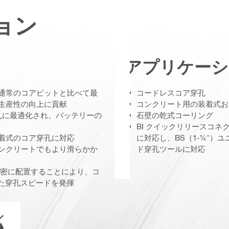
ョン
アプリケーシ
、通常のコアビットと比べて最
コードレスコア穿孔
生産性の向上に貢献
コンクリート用の装着式お
穿孔に最適化され、バッテリーの
石壁の乾式コーリング
BI クイックリリースコ
装着式のコア穿孔に対応
に対応し、BS（1-¼"
コンクリートでもより滑らかか
ド穿孔ツールに対応
ドを精密に配置することにより、コ
た穿孔スピードを発揮
湿式/乾式