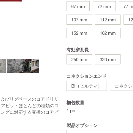
67 mm
72 mm
77 
107 mm
112 mm
1
152 mm
162 mm
有効穿孔長
250 mm
320 mm
コネクションエンド
BI（ヒルティ）
コネクシ
およびリグベースのコアドリリ
梱包数量
コアビットほとんどの種類のコ
1 pc
リングに対応する究極のコアビ
製品オプション