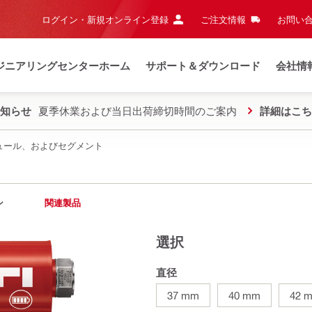
ログイン・新規オンライン登録
ご注文情報
お問い合
ジニアリングセンターホーム
サポート＆ダウンロード
会社情
知らせ
夏季休業および当日出荷締切時間のご案内
詳細はこち
ジュール、およびセグメント
ン
関連製品
選択
直径
37 mm
40 mm
42 