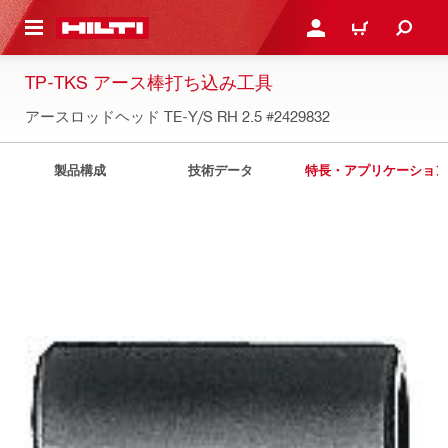
ト内容を表示
ログイン・新規オンライ
カート
TP-TKS アース棒打ち込み工具
アースロッドヘッド TE-Y/S RH 2.5
#2429832
製品構成
技術データ
特長・アプリケーション