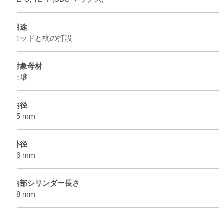
用途
ロッドと杭の打設
対象母材
土壌
内径
25 mm
外径
46 mm
内部シリンダー長さ
48 mm