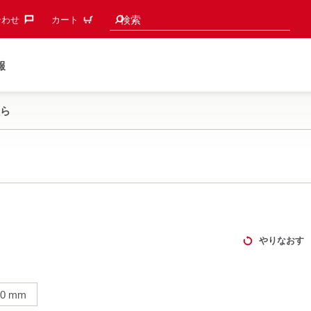
検索候補
検索
わせ‎
カート
報
ら
やりなおす
80 mm