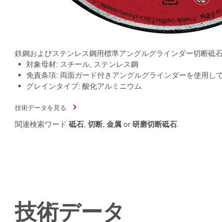
鉄鋼およびステンレス鋼用標準アングルグラインダー切断砥
対象母材: スチール, ステンレス鋼
免責条項: 両面ガード付きアングルグラインダーを使用し
グレインタイプ: 酸化アルミニウム
技術データを見る
関連検索ワード
砥石
,
切断
,
金属
or
研磨切断砥石
.
技術データ