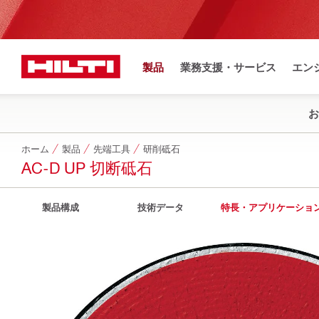
製品
業務支援・サービス
エン
お
ホーム
製品
先端工具
研削砥石
AC-D UP 切断砥石
製品構成
技術データ
特長・アプリケーショ