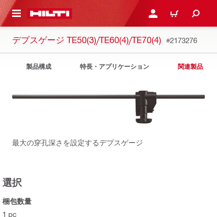
ト内容を表示
ログイン・新規オンライ
カート
デプスゲージ TE50(3)/TE60(4)/TE70(4)
#2173276
製品構成
特長・アプリケーション
関連製品
最大の穿孔深さを設定するデプスゲージ
選択
梱包数量
1 pc