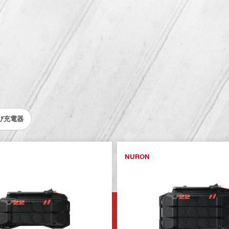
び充電器
NURON