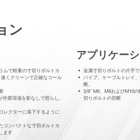
ョン
アプリケーシ
スリムで軽量の寸切りボルトカ
金属寸切りボルトの片手で
り速くクリーンで正確なコール
パイプ、ケーブルトレイ、
断。
断
3/8" M6、M8およびM
トが作業現場を影なしで照らし、
切りボルトの切断
物コレクターに落下するように
いたコンパクトな寸切ボルトカ
します