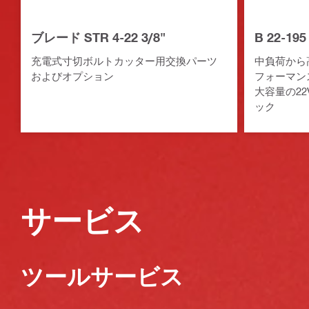
ブレード STR 4-22 3/8"
B 22-1
充電式寸切ボルトカッター用交換パーツ
中負荷から
およびオプション
フォーマン
大容量の2
ック
サービス
ツールサービス