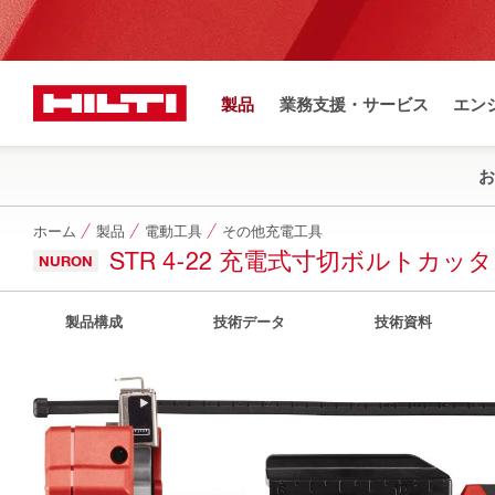
製品
業務支援・サービス
エン
お
ホーム
製品
電動工具
その他充電工具
STR 4-22 充電式寸切ボルトカッ
NURON
製品構成
技術データ
技術資料