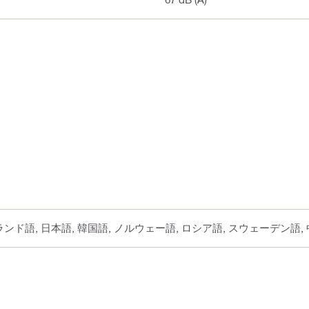
ィンランド語, 日本語, 韓国語, ノルウェー語, ロシア語, スウェーデン語,