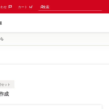
検索候補
検索
わせ‎
カート
報
ら
奨セット
作成