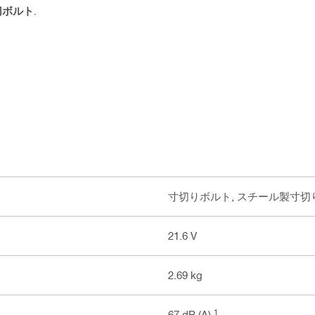
切ボルト
.
寸切りボルト, スチール製寸切
21.6 V
2.69 kg
1
67 dB (A)