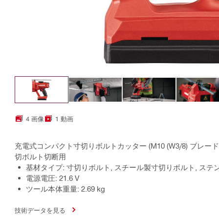
4 画像
1 動画
充電式コンパクト寸切りボルトカッター (M10 (W3/8) ブレー
切ボルト切断用
基材タイプ: 寸切りボルト, スチール製寸切りボルト, ス
電源電圧: 21.6 V
ツール本体重量: 2.69 kg
技術データを見る