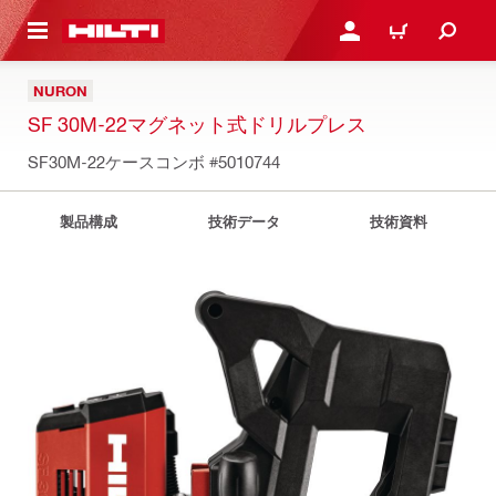
ト内容を表示
ログイン・新規オンライ
カート
NURON
SF 30M-22マグネット式ドリルプレス
SF30M-22ケースコンボ
#5010744
製品構成
技術データ
技術資料