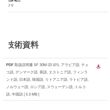
22 V
技術資料
PDF
取扱説明書 SF 30M-22 (01)
, アラビア語, チェ
ダウン
コ語, デンマーク語, 英語, エストニア語, フィンラ
ンド語, 日本語, 韓国語, リトアニア語, ラトビア語,
ノルウェー語, ロシア語, スウェーデン語, トルコ
語, 中国語
[ 5.3 MB ]