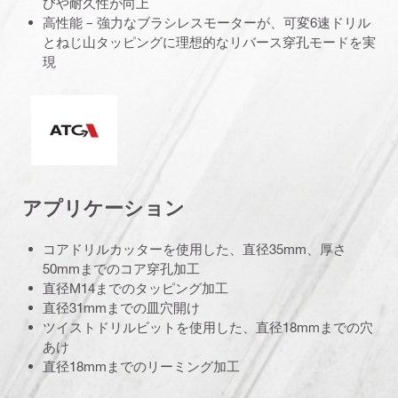
びや耐久性が向上
高性能 – 強力なブラシレスモーターが、可変6速ドリル
とねじ山タッピングに理想的なリバース穿孔モードを実
現
アクティブ・トルク・コントロール（ATC)
アプリケーション
コアドリルカッターを使用した、直径35mm、厚さ
50mmまでのコア穿孔加工
直径M14までのタッピング加工
直径31mmまでの皿穴開け
ツイストドリルビットを使用した、直径18mmまでの穴
あけ
直径18mmまでのリーミング加工