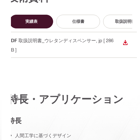
実績表
仕様書
取扱説明書
PDF
取扱説明書_ウレタンディスペンサー
, jp
[ 286
ダウン
KB ]
特長・アプリケーション
特長
人間工学に基づくデザイン