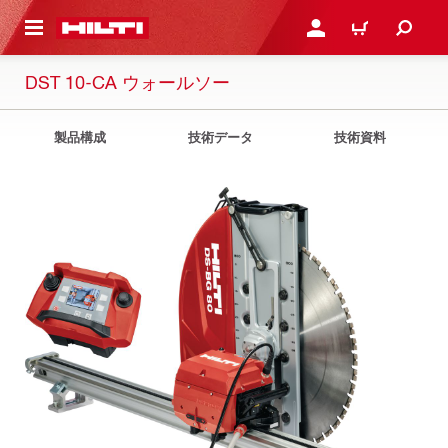
ト内容を表示
ログイン・新規オンライ
カート
DST 10-CA ウォールソー
製品構成
技術データ
技術資料