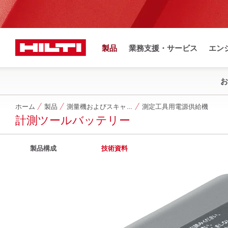
製品
業務支援・サービス
エン
お
ホーム
製品
測量機およびスキャナー
測定工具用電源供給機
計測ツールバッテリー
製品構成
技術資料