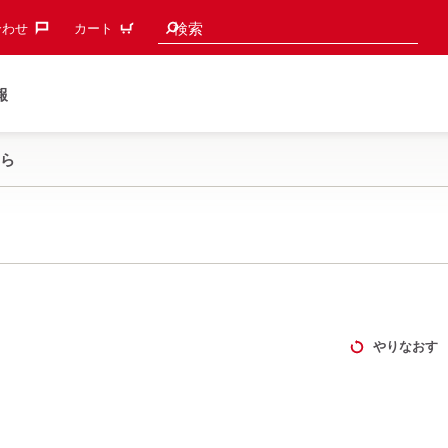
検索候補
検索
わせ‎
カート
報
ら
やりなおす