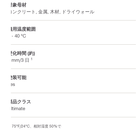
対象母材
コンクリート, 金属, 木材, ドライウォール
適用温度範囲
2 - 40 °C
硬化時間 (約)
1
2 mm/3 日
塗装可能
Yes
製品クラス
Ultimate
75°F/24°C、相対湿度 50%で