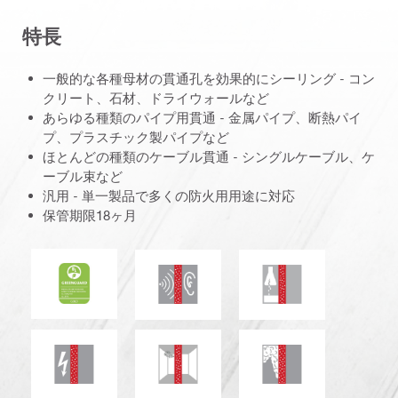
特長
一般的な各種母材の貫通孔を効果的にシーリング - コン
クリート、石材、ドライウォールなど
あらゆる種類のパイプ用貫通 - 金属パイプ、断熱パイ
プ、プラスチック製パイプなど
ほとんどの種類のケーブル貫通 - シングルケーブル、ケ
ーブル束など
汎用 - 単一製品で多くの防火用用途に対応
保管期限18ヶ月
ULグリーンガードゴールド
防音
化学物質耐性
電気抵抗
カビ、白カビ耐性
煙・ガス気密性