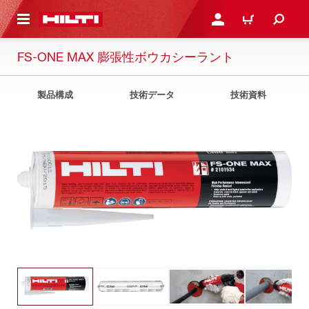
ト内容を表示
ログイン・新規オンライ
カート
FS-ONE MAX 膨張性ボウカシーラント
製品構成
技術データ
技術資料