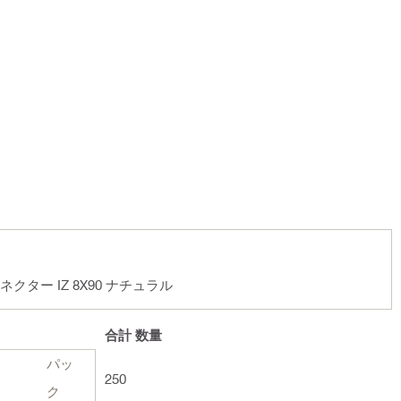
クター IZ 8X90 ナチュラル
合計
数量
パッ
250
ク