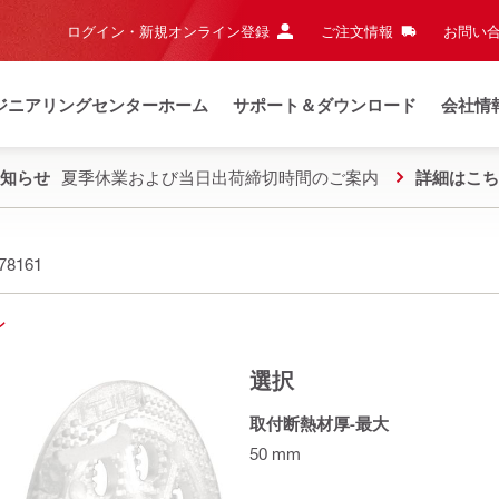
ログイン・新規オンライン登録
ご注文情報
お問い合
ジニアリングセンターホーム
サポート＆ダウンロード
会社情
知らせ
夏季休業および当日出荷締切時間のご案内
詳細はこち
78161
ン
選択
取付断熱材厚‐最大
50 mm