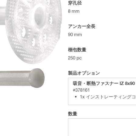
穿孔径
8 mm
アンカー全長
90 mm
梱包数量
250 pc
製品オプション
吸音・断熱ファスナー IZ 8x90
#378161
1x インストレーティングコネ
数量