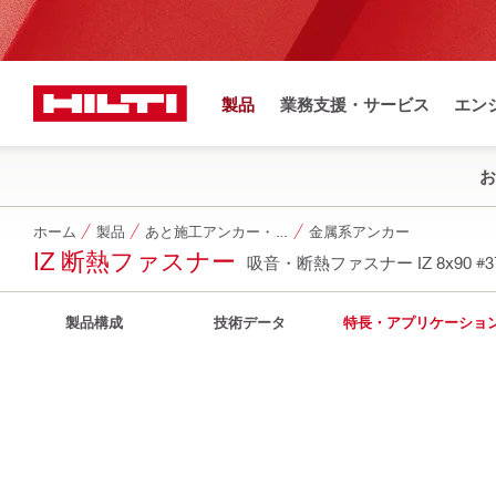
製品
業務支援・サービス
エン
お
ホーム
製品
あと施工アンカー・ネジ・ドライブピン他
金属系アンカー
IZ 断熱ファスナー
吸音・断熱ファスナー IZ 8x90
#3
製品構成
技術データ
特長・アプリケーショ