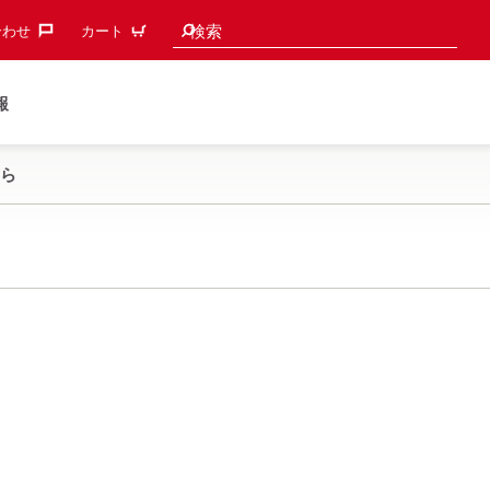
検索候補
検索
わせ‎
カート
報
ら