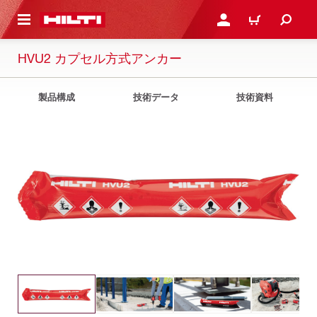
ト内容を表示
ログイン・新規オンライ
カート
HVU2 カプセル方式アンカー
製品構成
技術データ
技術資料