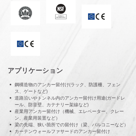
米国衛生基金
エネルギー・環境設計でのリーダーシップ
CEマーク
ETA_CE_Logo_2to1 (3608215)
アプリケーション
鋼構造物のアンカー留付け(ラック、防護柵、フェン
ス、ゲートなど)
道路沿いやトンネル内のアンカー留付け用途(ガードレ
ール、防音壁、カテナリー架線など)
産業用アンカー留付け（機械、エレベーター、クレー
ン、産業用装置など）
梁の先端、狭い箇所での留付け（梁、バルコニーなど）
カーテンウォールファサードのアンカー留付け