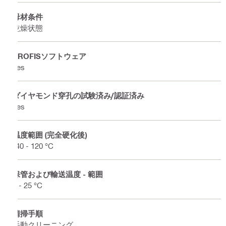
母材条件
乾燥状態
PROFISソフトウェア
Yes
ダイヤモンド穿孔の試験済み/認証済み
Yes
温度範囲 (完全硬化後)
-40 - 120 °C
保管および輸送温度 - 範囲
5 - 25 °C
清掃手順
手動クリーニング