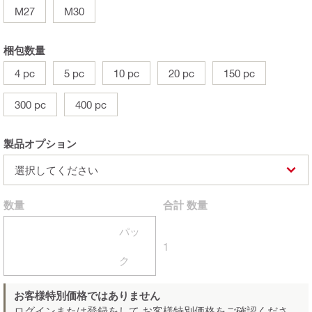
M27
M30
梱包数量
4 pc
5 pc
10 pc
20 pc
150 pc
300 pc
400 pc
製品オプション
選択してください
数量
合計
数量
パッ
1
ク
お客様特別価格ではありません
ログインまたは登録をして
お客様特別価格をご確認くださ