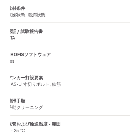
母材条件
乾燥状態, 湿潤状態
認証 / 試験報告書
ETA
PROFISソフトウェア
Yes
アンカー打設要素
HAS-U 寸切りボルト, 鉄筋
清掃手順
手動クリーニング
保管および輸送温度 - 範囲
5 - 25 °C