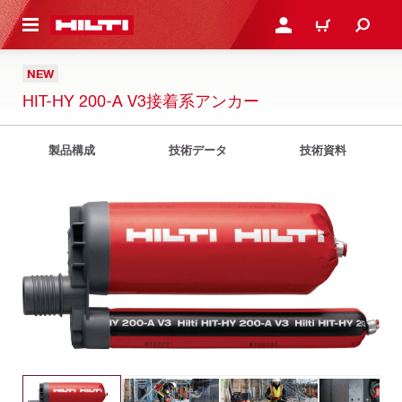
ト内容を表示
ログイン・新規オンライ
カート
NEW
HIT-HY 200-A V3接着系アンカー
製品構成
技術データ
技術資料