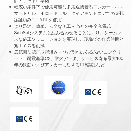
計メソッドに準拠
幅広い条件下で使用可能な多用途接着系アンカー - ハン
マードリル、ホロードリル、ダイアモンドコアでの穿孔
認証済み(TE-YRTを使用)。
より迅速、簡単、安全な施工 – 当社の完全充電式
SafeSetシステムと組み合わせることにより、シームレ
スな施工ソリューションを実現し、現場での作業時間と
施工ミスを削減
広範囲な認証取得済み – ひび割れのある/ないコンクリ
ート、耐震基準C2、耐火データ、サービス寿命最大100
年の鉄筋およびアンカーに対するETA認証など
欧州規格
ICC-ES
ETA_CE_Logo_2to1
CEマーク