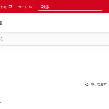
検索候補
検索
わせ‎
カート
報
ら
やりなおす
ル