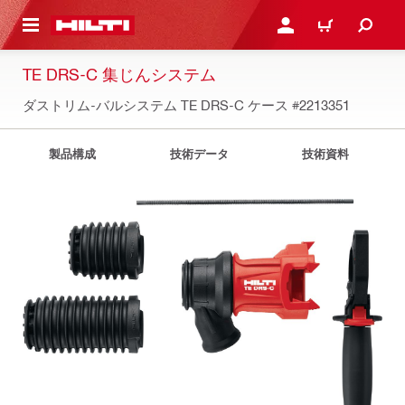
ト内容を表示
ログイン・新規オンライ
カート
TE DRS-C 集じんシステム
ダストリム-バルシステム TE DRS-C ケース
#2213351
製品構成
技術データ
技術資料