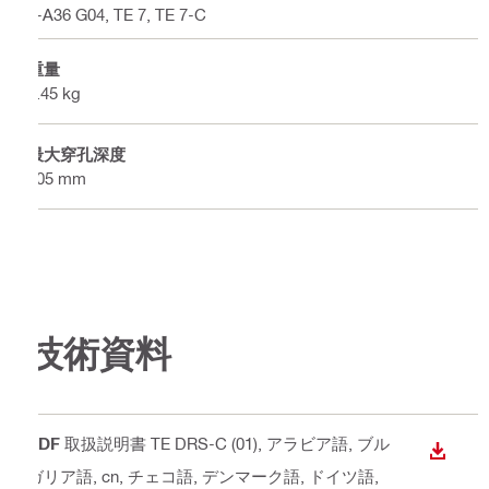
6-A36 G04, TE 7, TE 7-C
重量
0.45 kg
最大穿孔深度
105 mm
技術資料
PDF
取扱説明書 TE DRS-C (01)
, アラビア語, ブル
ダウン
ガリア語, cn, チェコ語, デンマーク語, ドイツ語,