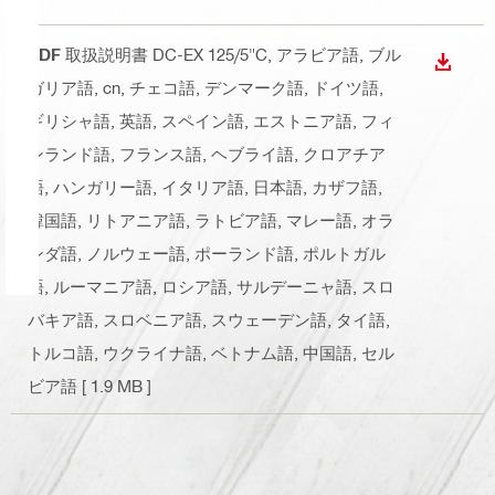
PDF
取扱説明書 DC-EX 125/5"C
, アラビア語, ブル
ダウン
ガリア語, cn, チェコ語, デンマーク語, ドイツ語,
ギリシャ語, 英語, スペイン語, エストニア語, フィ
ンランド語, フランス語, ヘブライ語, クロアチア
語, ハンガリー語, イタリア語, 日本語, カザフ語,
韓国語, リトアニア語, ラトビア語, マレー語, オラ
ンダ語, ノルウェー語, ポーランド語, ポルトガル
語, ルーマニア語, ロシア語, サルデーニャ語, スロ
バキア語, スロベニア語, スウェーデン語, タイ語,
トルコ語, ウクライナ語, ベトナム語, 中国語, セル
ビア語
[ 1.9 MB ]