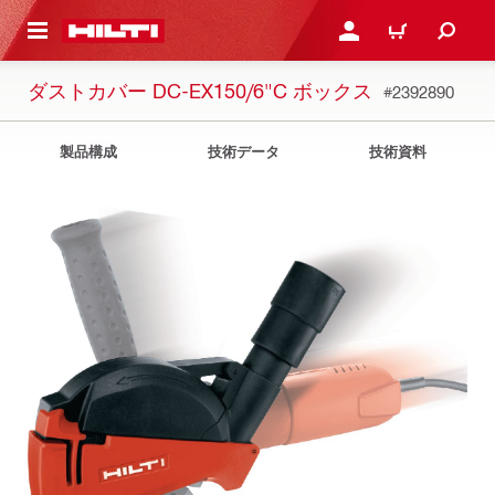
ト内容を表示
ログイン・新規オンライ
カート
ダストカバー DC-EX150/6"C ボックス
#2392890
製品構成
技術データ
技術資料