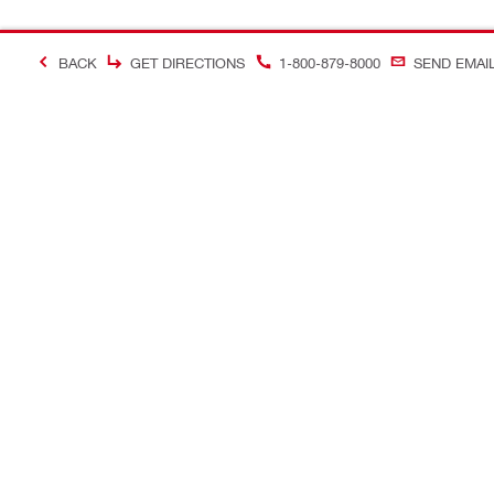
BACK
GET DIRECTIONS
1-800-879-8000
SEND EMAI
＃Making Constructi
お問い合わせ
当サイトに
お問い合わせ
ヒルティオ
コールバック
ソーシャル