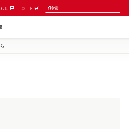
検索候補
検索
わせ‎
カート
報
ら