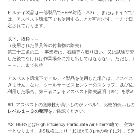
ヒルティ製品は一部製品でHEPA対応（※2）、またはドイツ
は、アスベスト環境下でも使用することが可能です。一方で日
定されております。
以下、抜粋～～
（使用された器具等の付着物の除去）
第三十二条の二 事業者は、石綿等を取り扱い、又は試験研究
した後でなければ作業場外に持ち出してはならない。ただし、
～～ここまで抜粋
アスベスト環境下でヒルティ製品を使用した場合は、アスベス
きません。なお、ツールサービスセンターのスタッフ、及び佐
利用した場合、第三者によるアスベスト除去証明（※4）を求
※1. アスベストの危険性が高いものがレベル1、比較的低い
レベル１～３の整理
をご確認ください。
※2. HEPAとはHigh Efficiency Particulate A
ーとなります。JIS規格により「粒径が0.3 µmの粒子に対して