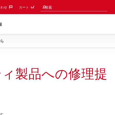
検索候補
検索
わせ‎
カート
報
ら
ティ製品への修理提
す。