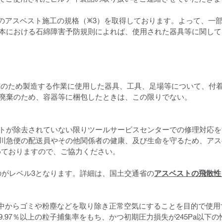
でのアスベスト施工の規格（※3）を取得しております。よって、一
本における石綿障害予防規則によれば、使用された器具等に関して
のため製造する作業に使用した器具、工具、足場等について、付
廃棄のため、容器等に梱包したときは、この限りでない。
トが除去されていない限りツールサービスセンターでの修理対応を
川急便の配送員やその他関係者の健康、及び生命を守るため、アス
めておりますので、ご協力ください。
ものがレベル3となります。詳細は、国土交通省の
アスベストの飛散性
ir Filterの略で、空気中からゴミや粉塵などを取り除き正常空気にすることを目的
99.97％以上の粒子捕集率をもち、かつ初期圧力損失が245Pa以下