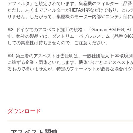
アフィルタ」と規定されています。集塵機のフィルター（品番 2038
ただし、あくまでフィルターがHEPA対応なだけであり、ヒルティの
りません。したがって、集塵機のモーター内部やコンテナ部に
※3. ドイツでのアスベスト施工の規格：「German BGI 6
す。弊社の製品では、ダストリムーバブルシステム（品番 348891
しての集塵性は持ちませんので、ご注意ください。
※4. 第三者のアスベスト除去証明は、一般社団法人 日本環
に準ずる企業・団体といたします。機体1台ごとにアスベスト
るもので構いませんが、特定のフォーマットが必要な場合はダ
ダウンロード
アスベスト関連