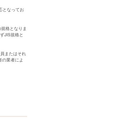
対応となってお
可の規格となりま
ずJIS規格と
会員またはそれ
者の業者によ