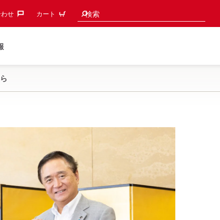
検索候補
検索
わせ‎
カート
報
ら