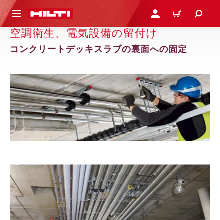
ト内容を表示
ログイン・新規オンライ
カート
空調衛生、電気設備の留付け
コンクリートデッキスラブの裏面への固定