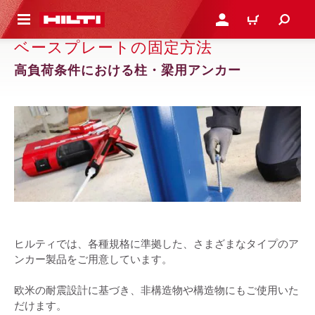
ト内容を表示
ログイン・新規オンライ
カート
ベースプレートの固定方法
高負荷条件における柱・梁用アンカー
ヒルティでは、各種規格に準拠した、さまざまなタイプのア
ンカー製品をご用意しています。
欧米の耐震設計に基づき、非構造物や構造物にもご使用いた
だけます。