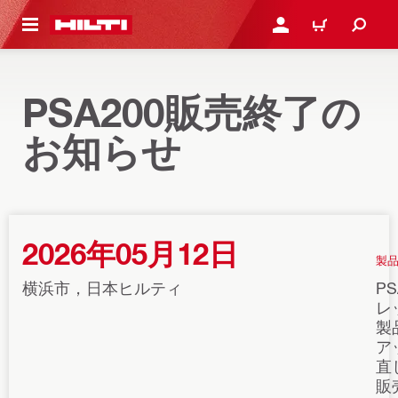
ト内容を表示
ログイン・新規オンライ
カート
PSA200販売終了の
お知らせ
2026年05月12日
製
横浜市，日本ヒルティ
P
レ
製
ア
直
販