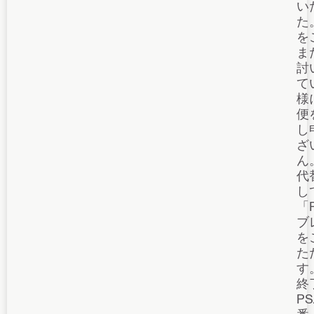
い
た
を
ま
討
て
様
便
し
ざ
ん
代
し
「
ブ
を
た
す
終
P
番