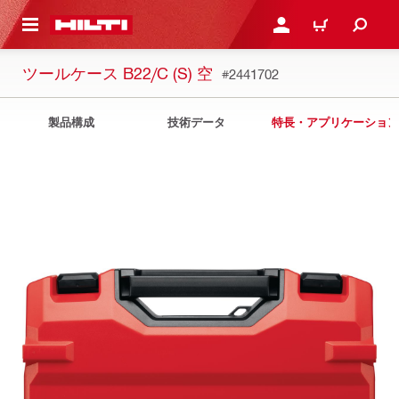
ト内容を表示
ログイン・新規オンライ
カート
ツールケース B22/C (S) 空
#2441702
製品構成
技術データ
特長・アプリケーション