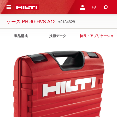
ト内容を表示
ログイン・新規オンライ
カート
ケース PR 30-HVS A12
#2134628
製品構成
技術データ
特長・アプリケーション