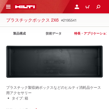
ト内容を表示
ログイン・新規オンライ
カート
プラスチックボックス 2X6
#2195541
製品構成
技術データ
特長・アプリケーション
プラスチック製収納ボックスなどのヒルティ消耗品ケース
用アクセサリー
タイプ: 箱