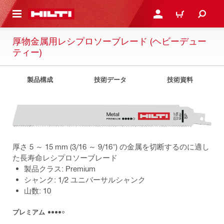
ト内容を表示
ログイン・新規オンライ
カート
厚物金属用レシプロソーブレード (ヘビーデュー
ティー)
製品構成
技術データ
技術資料
厚さ 5 ～ 15 mm (3/16 ～ 9/16") の金属を切断するのに適し
た長寿命レシプロソーブレード
製品クラス: Premium
シャンク: 1/2 ユニバーサルシャンク
山数: 10
プレミアム